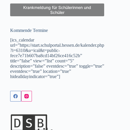
Krankmeldung für Schülerinnen und
Schüler
Kommende Termine
[ics_calendar
url=”https://start.schulportal.hessen.de/kalender.php
?i=6310&a=ical&t=public-
fece7e71b607ba8cd14bf26ce416c52b”
title=”false” view=”list” count=”5″
description=”false” eventdesc=”true” toggle=”true”
eventdesc=”true” location=”true”
hidealldayindicator=”true”]