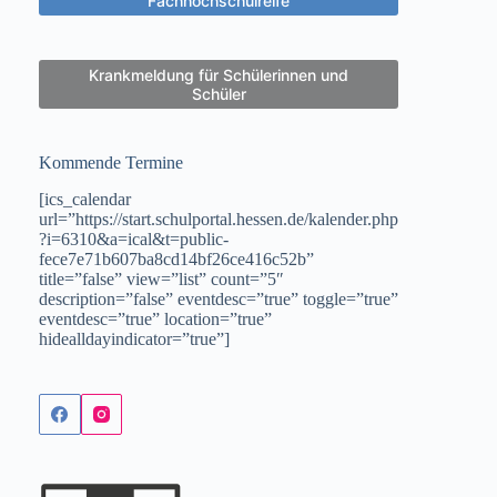
Fachhochschulreife
Krankmeldung für Schülerinnen und
Schüler
Kommende Termine
[ics_calendar
url=”https://start.schulportal.hessen.de/kalender.php
?i=6310&a=ical&t=public-
fece7e71b607ba8cd14bf26ce416c52b”
title=”false” view=”list” count=”5″
description=”false” eventdesc=”true” toggle=”true”
eventdesc=”true” location=”true”
hidealldayindicator=”true”]