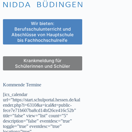
Wir bieten:
Berufsschulunterricht und
Abschlüsse von Hauptschule
bis Fachhochschulreife
Krankmeldung für
Schülerinnen und Schüler
Kommende Termine
[ics_calendar
url=”https://start.schulportal.hessen.de/kal
ender.php?i=6310&a=ical&t=public-
fece7e71b607ba8cd14bf26ce416c52b”
title=”false” view=”list” count=”5″
description=”false” eventdesc=”true”
toggle=”true” eventdesc=”true”
location=”true”