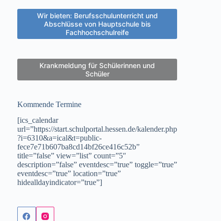
Wir bieten: Berufsschulunterricht und
Abschlüsse von Hauptschule bis
Fachhochschulreife
Krankmeldung für Schülerinnen und
Schüler
Kommende Termine
[ics_calendar
url=”https://start.schulportal.hessen.de/kalender.php
?i=6310&a=ical&t=public-
fece7e71b607ba8cd14bf26ce416c52b”
title=”false” view=”list” count=”5″
description=”false” eventdesc=”true” toggle=”true”
eventdesc=”true” location=”true”
hidealldayindicator=”true”]