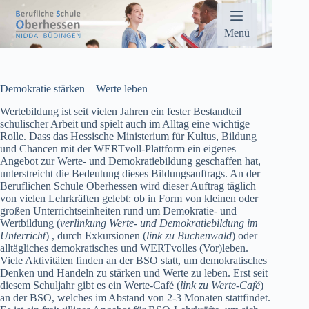
Zum
Inhalt
springen
Menü
Demokratie stärken – Werte leben
Wertebildung ist seit vielen Jahren ein fester Bestandteil
schulischer Arbeit und spielt auch im Alltag eine wichtige
Rolle. Dass das Hessische Ministerium für Kultus, Bildung
und Chancen mit der WERTvoll-Plattform ein eigenes
Angebot zur Werte- und Demokratiebildung geschaffen hat,
unterstreicht die Bedeutung dieses Bildungsauftrags. An der
Beruflichen Schule Oberhessen wird dieser Auftrag täglich
von vielen Lehrkräften gelebt: ob in Form von kleinen oder
großen Unterrichtseinheiten rund um Demokratie- und
Wertbildung (
verlinkung Werte- und Demokratiebildung im
Unterricht
) , durch Exkursionen (
link zu Buchenwald
) oder
alltägliches demokratisches und WERTvolles (Vor)leben.
Viele Aktivitäten finden an der BSO statt, um demokratisches
Denken und Handeln zu stärken und Werte zu leben. Erst seit
diesem Schuljahr gibt es ein Werte-Café (
link zu Werte-Café
)
an der BSO, welches im Abstand von 2-3 Monaten stattfindet.