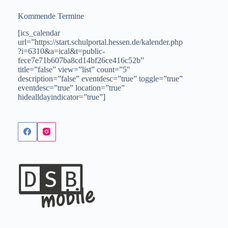
Kommende Termine
[ics_calendar
url=”https://start.schulportal.hessen.de/kalender.php
?i=6310&a=ical&t=public-
fece7e71b607ba8cd14bf26ce416c52b”
title=”false” view=”list” count=”5″
description=”false” eventdesc=”true” toggle=”true”
eventdesc=”true” location=”true”
hidealldayindicator=”true”]