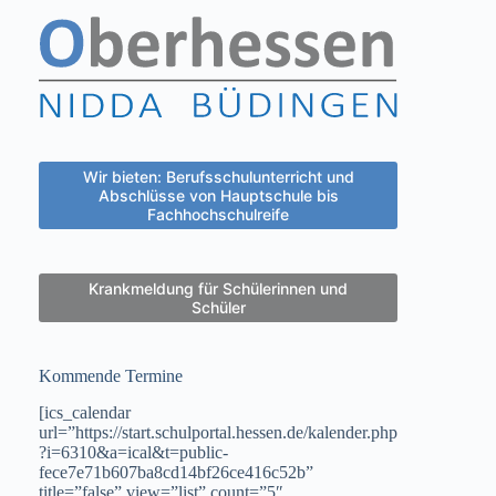
Wir bieten: Berufsschulunterricht und
Abschlüsse von Hauptschule bis
Fachhochschulreife
Krankmeldung für Schülerinnen und
Schüler
Kommende Termine
[ics_calendar
url=”https://start.schulportal.hessen.de/kalender.php
?i=6310&a=ical&t=public-
fece7e71b607ba8cd14bf26ce416c52b”
title=”false” view=”list” count=”5″