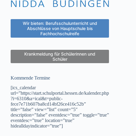
Wir bieten: Berufsschulunterricht und
Abschlüsse von Hauptschule bis
Fachhochschulreife
Krankmeldung für Schülerinnen und
Schüler
Kommende Termine
[ics_calendar
url=”https://start.schulportal.hessen.de/kalender.php
?i=6310&a=ical&t=public-
fece7e71b607ba8cd14bf26ce416c52b”
title=”false” view=”list” count=”5″
description=”false” eventdesc=”true” toggle=”true”
eventdesc=”true” location=”true”
hidealldayindicator=”true”]