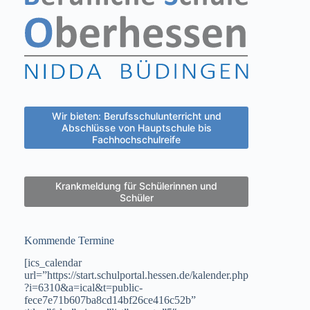
Wir bieten: Berufsschulunterricht und
Abschlüsse von Hauptschule bis
Fachhochschulreife
Krankmeldung für Schülerinnen und
Schüler
Kommende Termine
[ics_calendar
url=”https://start.schulportal.hessen.de/kalender.php
?i=6310&a=ical&t=public-
fece7e71b607ba8cd14bf26ce416c52b”