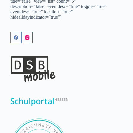
title=”false” view=”list” count=”5″
description=”false” eventdesc=”true” toggle=”true”
eventdesc=”true” location=”true”
hidealldayindicator=”true”]