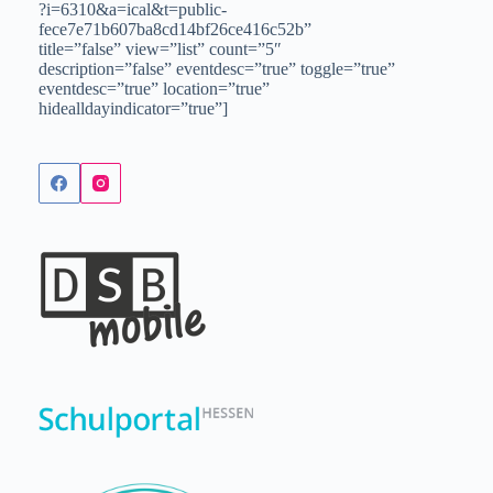
?i=6310&a=ical&t=public-
fece7e71b607ba8cd14bf26ce416c52b”
title=”false” view=”list” count=”5″
description=”false” eventdesc=”true” toggle=”true”
eventdesc=”true” location=”true”
hidealldayindicator=”true”]