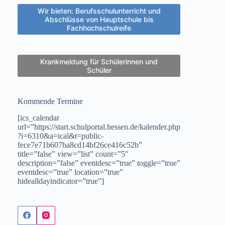
Wir bieten: Berufsschulunterricht und
Abschlüsse von Hauptschule bis
Fachhochschulreife
Krankmeldung für Schülerinnen und
Schüler
Kommende Termine
[ics_calendar
url=”https://start.schulportal.hessen.de/kalender.php
?i=6310&a=ical&t=public-
fece7e71b607ba8cd14bf26ce416c52b”
title=”false” view=”list” count=”5″
description=”false” eventdesc=”true” toggle=”true”
eventdesc=”true” location=”true”
hidealldayindicator=”true”]