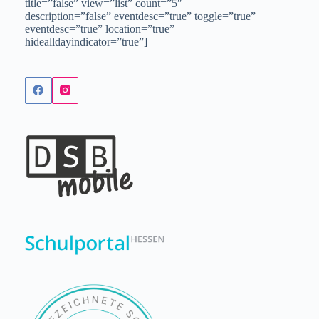
title=”false” view=”list” count=”5″
description=”false” eventdesc=”true” toggle=”true”
eventdesc=”true” location=”true”
hidealldayindicator=”true”]