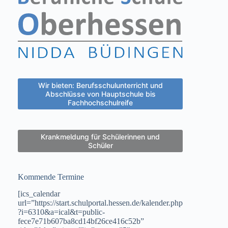
Wir bieten: Berufsschulunterricht und
Abschlüsse von Hauptschule bis
Fachhochschulreife
Krankmeldung für Schülerinnen und
Schüler
Kommende Termine
[ics_calendar
url=”https://start.schulportal.hessen.de/kalender.php
?i=6310&a=ical&t=public-
fece7e71b607ba8cd14bf26ce416c52b”