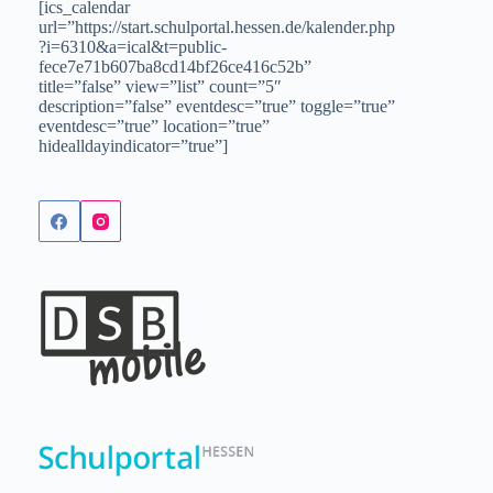
[ics_calendar
url=”https://start.schulportal.hessen.de/kalender.php
?i=6310&a=ical&t=public-
fece7e71b607ba8cd14bf26ce416c52b”
title=”false” view=”list” count=”5″
description=”false” eventdesc=”true” toggle=”true”
eventdesc=”true” location=”true”
hidealldayindicator=”true”]