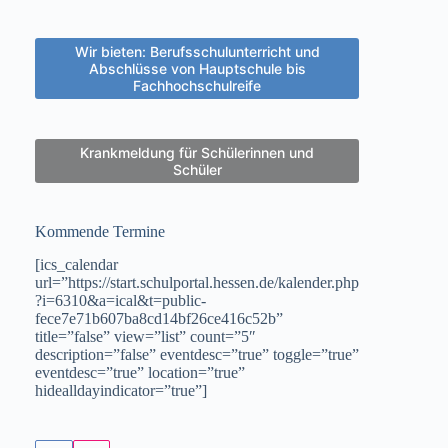
Wir bieten: Berufsschulunterricht und
Abschlüsse von Hauptschule bis
Fachhochschulreife
Krankmeldung für Schülerinnen und
Schüler
Kommende Termine
[ics_calendar
url=”https://start.schulportal.hessen.de/kalender.php
?i=6310&a=ical&t=public-
fece7e71b607ba8cd14bf26ce416c52b”
title=”false” view=”list” count=”5″
description=”false” eventdesc=”true” toggle=”true”
eventdesc=”true” location=”true”
hidealldayindicator=”true”]