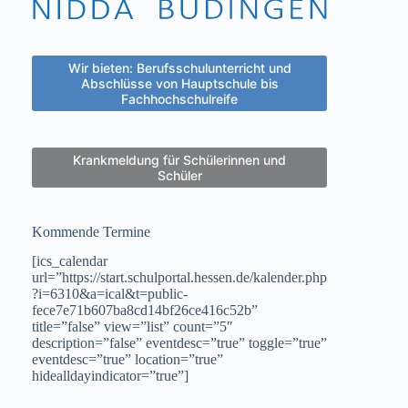
Wir bieten: Berufsschulunterricht und
Abschlüsse von Hauptschule bis
Fachhochschulreife
Krankmeldung für Schülerinnen und
Schüler
Kommende Termine
[ics_calendar
url=”https://start.schulportal.hessen.de/kalender.php
?i=6310&a=ical&t=public-
fece7e71b607ba8cd14bf26ce416c52b”
title=”false” view=”list” count=”5″
description=”false” eventdesc=”true” toggle=”true”
eventdesc=”true” location=”true”
hidealldayindicator=”true”]