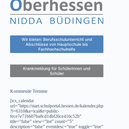
Wir bieten: Berufsschulunterricht und
Abschlüsse von Hauptschule bis
Fachhochschulreife
Krankmeldung für Schülerinnen und
Schüler
Kommende Termine
[ics_calendar
url=”https://start.schulportal.hessen.de/kalender.php
?i=6310&a=ical&t=public-
fece7e71b607ba8cd14bf26ce416c52b”
title=”false” view=”list” count=”5″
description=”false” eventdesc=”true” toggle=”true”