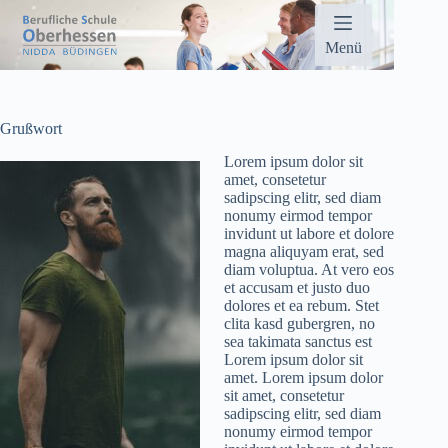
Zum
Inhalt
springen
Menü
Grußwort
Lorem ipsum dolor sit
amet, consetetur
sadipscing elitr, sed diam
nonumy eirmod tempor
invidunt ut labore et dolore
magna aliquyam erat, sed
diam voluptua. At vero eos
et accusam et justo duo
dolores et ea rebum. Stet
clita kasd gubergren, no
sea takimata sanctus est
Lorem ipsum dolor sit
amet. Lorem ipsum dolor
sit amet, consetetur
sadipscing elitr, sed diam
nonumy eirmod tempor