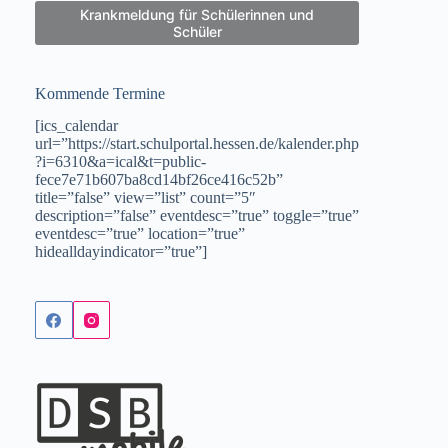
Krankmeldung für Schülerinnen und
Schüler
Kommende Termine
[ics_calendar
url=”https://start.schulportal.hessen.de/kalender.php
?i=6310&a=ical&t=public-
fece7e71b607ba8cd14bf26ce416c52b”
title=”false” view=”list” count=”5″
description=”false” eventdesc=”true” toggle=”true”
eventdesc=”true” location=”true”
hidealldayindicator=”true”]