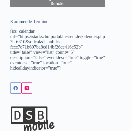
Schüler
Kommende Termine
[ics_calendar
url=”https://start.schulportal.hessen.de/kalender.php
?i=6310&a=ical&t=public-
fece7e71b607ba8cd14bf26ce416c52b”
title=”false” view=”list” count=”5″
description=”false” eventdesc=”true” toggle=”true”
eventdesc=”true” location=”true”
hidealldayindicator=”true”]