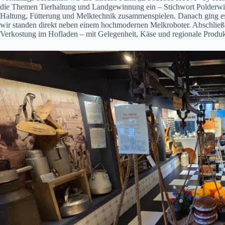
die Themen Tierhaltung und Landgewinnung ein – Stichwort Polderwirts
Haltung, Fütterung und Melktechnik zusammenspielen. Danach ging es 
wir standen direkt neben einem hochmodernen Melkroboter. Abschließen
Verkostung im Hofladen – mit Gelegenheit, Käse und regionale Produkt