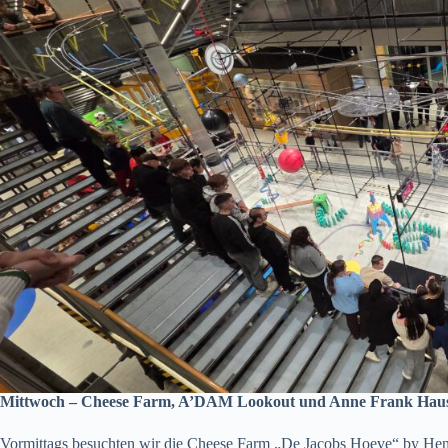
Mittwoch – Cheese Farm, A’DAM Lookout und Anne Frank Hau
Vormittags besuchten wir die Cheese Farm „De Jacobs Hoeve“ by Henri 