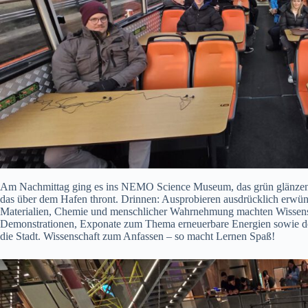
Am Nachmittag ging es ins NEMO Science Museum, das grün glänzende
das über dem Hafen thront. Drinnen: Ausprobieren ausdrücklich erwünsch
Materialien, Chemie und menschlicher Wahrnehmung machten Wissenscha
Demonstrationen, Exponate zum Thema erneuerbare Energien sowie der
die Stadt. Wissenschaft zum Anfassen – so macht Lernen Spaß!