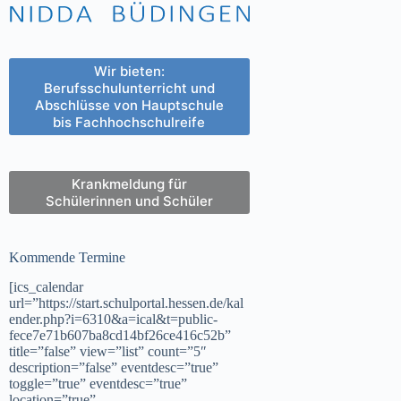
Wir bieten:
Berufsschulunterricht und
Abschlüsse von Hauptschule
bis Fachhochschulreife
Krankmeldung für
Schülerinnen und Schüler
Kommende Termine
[ics_calendar
url=”https://start.schulportal.hessen.de/kal
ender.php?i=6310&a=ical&t=public-
fece7e71b607ba8cd14bf26ce416c52b”
title=”false” view=”list” count=”5″
description=”false” eventdesc=”true”
toggle=”true” eventdesc=”true”
location=”true”