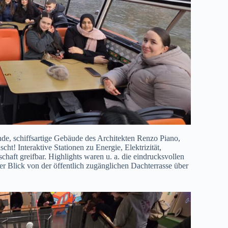
, schiffsartige Gebäude des Architekten Renzo Piano,
t! Interaktive Stationen zu Energie, Elektrizität,
ft greifbar. Highlights waren u. a. die eindrucksvollen
 Blick von der öffentlich zugänglichen Dachterrasse über