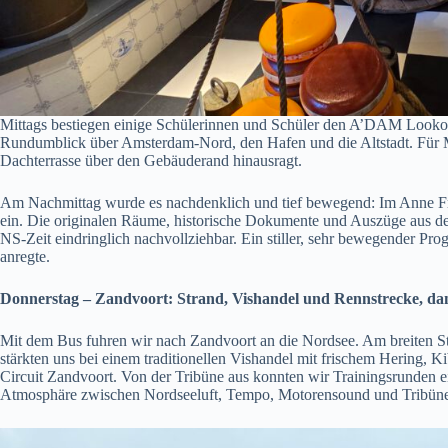
Mittags bestiegen einige Schülerinnen und Schüler den A’DAM Lookou
Rundumblick über Amsterdam-Nord, den Hafen und die Altstadt. Für Mu
Dachterrasse über den Gebäuderand hinausragt.
Am Nachmittag wurde es nachdenklich und tief bewegend: Im Anne Fra
ein. Die originalen Räume, historische Dokumente und Auszüge aus 
NS-Zeit eindringlich nachvollziehbar. Ein stiller, sehr bewegender 
anregte.
Donnerstag – Zandvoort: Strand, Vishandel und Rennstrecke, 
Mit dem Bus fuhren wir nach Zandvoort an die Nordsee. Am breiten St
stärkten uns bei einem traditionellen Vishandel mit frischem Hering, 
Circuit Zandvoort. Von der Tribüne aus konnten wir Trainingsrunden e
Atmosphäre zwischen Nordseeluft, Tempo, Motorensound und Tribüne