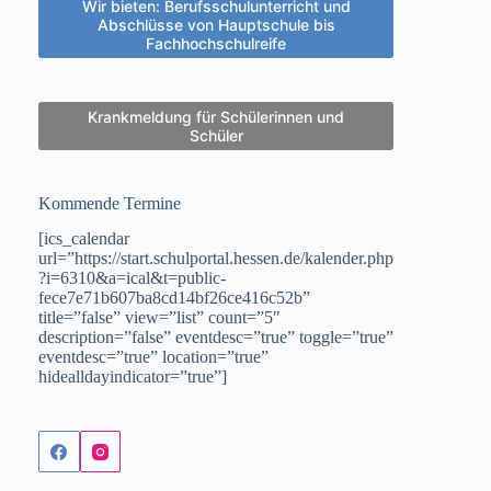
Wir bieten: Berufsschulunterricht und
Abschlüsse von Hauptschule bis
Fachhochschulreife
Krankmeldung für Schülerinnen und
Schüler
Kommende Termine
[ics_calendar
url=”https://start.schulportal.hessen.de/kalender.php
?i=6310&a=ical&t=public-
fece7e71b607ba8cd14bf26ce416c52b”
title=”false” view=”list” count=”5″
description=”false” eventdesc=”true” toggle=”true”
eventdesc=”true” location=”true”
hidealldayindicator=”true”]