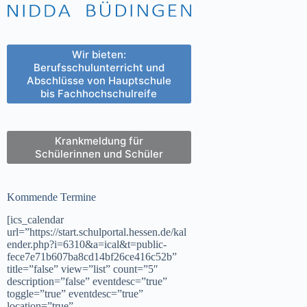
Wir bieten:
Berufsschulunterricht und
Abschlüsse von Hauptschule
bis Fachhochschulreife
Krankmeldung für
Schülerinnen und Schüler
Kommende Termine
[ics_calendar
url=”https://start.schulportal.hessen.de/kal
ender.php?i=6310&a=ical&t=public-
fece7e71b607ba8cd14bf26ce416c52b”
title=”false” view=”list” count=”5″
description=”false” eventdesc=”true”
toggle=”true” eventdesc=”true”
location=”true”