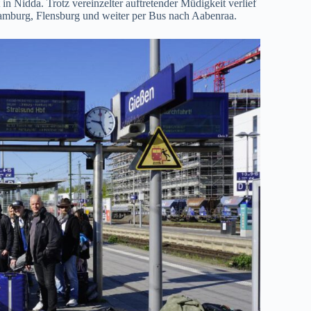
n Nidda. Trotz vereinzelter auftretender Müdigkeit verlief
amburg, Flensburg und weiter per Bus nach Aabenraa.