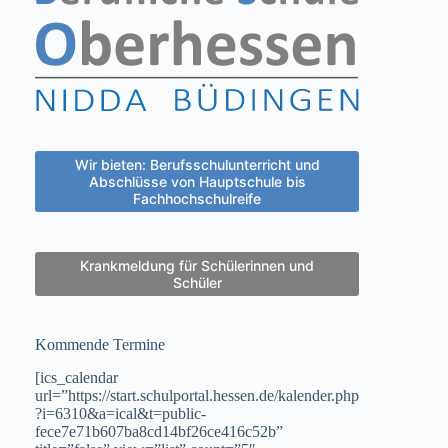
Wir bieten: Berufsschulunterricht und
Abschlüsse von Hauptschule bis
Fachhochschulreife
Krankmeldung für Schülerinnen und
Schüler
Kommende Termine
[ics_calendar
url=”https://start.schulportal.hessen.de/kalender.php
?i=6310&a=ical&t=public-
fece7e71b607ba8cd14bf26ce416c52b”