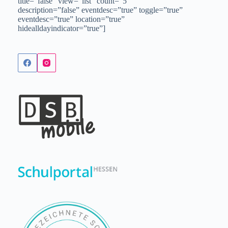
title=”false” view=”list” count=”5″
description=”false” eventdesc=”true” toggle=”true”
eventdesc=”true” location=”true”
hidealldayindicator=”true”]