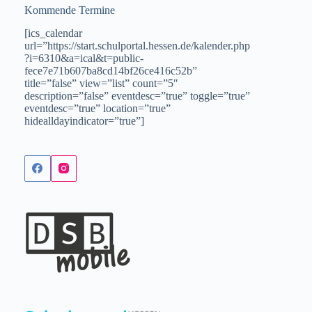
Kommende Termine
[ics_calendar
url=”https://start.schulportal.hessen.de/kalender.php
?i=6310&a=ical&t=public-
fece7e71b607ba8cd14bf26ce416c52b”
title=”false” view=”list” count=”5″
description=”false” eventdesc=”true” toggle=”true”
eventdesc=”true” location=”true”
hidealldayindicator=”true”]