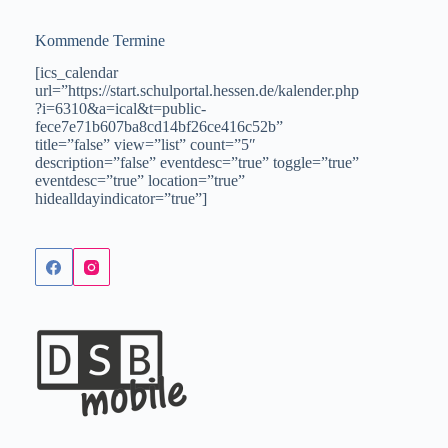
Kommende Termine
[ics_calendar
url=”https://start.schulportal.hessen.de/kalender.php
?i=6310&a=ical&t=public-
fece7e71b607ba8cd14bf26ce416c52b”
title=”false” view=”list” count=”5″
description=”false” eventdesc=”true” toggle=”true”
eventdesc=”true” location=”true”
hidealldayindicator=”true”]