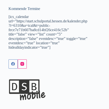
Kommende Termine
[ics_calendar
url=”https://start.schulportal.hessen.de/kalender.php
?i=6310&a=ical&t=public-
fece7e71b607ba8cd14bf26ce416c52b”
title=”false” view=”list” count=”5″
description=”false” eventdesc=”true” toggle=”true”
eventdesc=”true” location=”true”
hidealldayindicator=”true”]